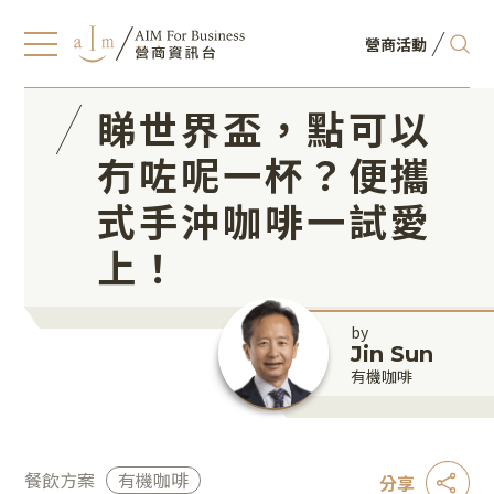
營商活動
睇世界盃，點可以
冇咗呢一杯？便攜
式手沖咖啡️一試愛
上！
by
Jin Sun
有機咖啡
餐飲方案
有機咖啡
分享